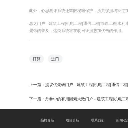
此外，心思测评系统还耀眼秘籍保护，所荒谬据均经过
总之门户 - 建筑工程|机电工程|通信工程|市政工程
矍铄的普及，这类系统将在改日证据愈加伏击的作用。
打算
进口
上一篇：
提议优先研门户 - 建筑工程|机电工程|通信
下一篇：
丹参中的有用因素大致门户 - 建筑工程|机电工
品牌介绍
项目介绍
联系我们
新闻动